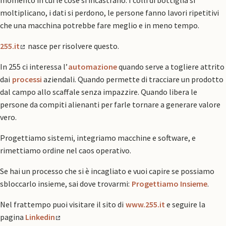
momento in cui le cose si incastrano. I colli di bottiglia si
moltiplicano, i dati si perdono, le persone fanno lavori ripetitivi
che una macchina potrebbe fare meglio e in meno tempo.
255.it
nasce per risolvere questo.
In 255 ci interessa l’
automazione
quando serve a togliere attrito
dai
processi
aziendali. Quando permette di tracciare un prodotto
dal campo allo scaffale senza impazzire. Quando libera le
persone da compiti alienanti per farle tornare a generare valore
vero.
Progettiamo sistemi, integriamo macchine e software, e
rimettiamo ordine nel caos operativo.
Se hai un processo che si è incagliato e vuoi capire se possiamo
sbloccarlo insieme, sai dove trovarmi:
Progettiamo Insieme
.
Nel frattempo puoi visitare il sito di
www.255.it
e seguire la
pagina
Linkedin