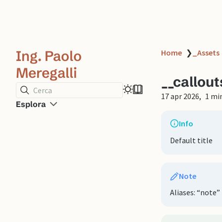
Ing. Paolo
Home
❯
_Assets
Meregalli
__callout
Cerca
17 apr 2026
1 mi
Esplora
Info
Default title
Note
Aliases: “note”