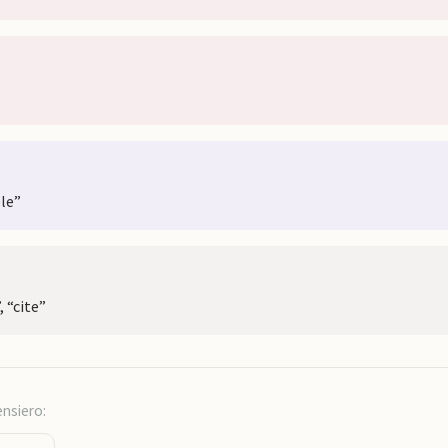
ple”
, “cite”
ensiero: