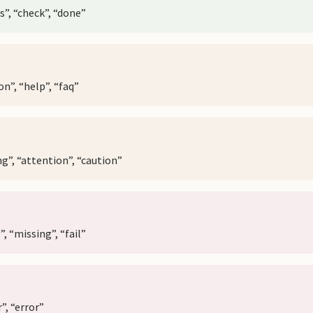
s”, “check”, “done”
on”, “help”, “faq”
ng”, “attention”, “caution”
e”, “missing”, “fail”
”, “error”