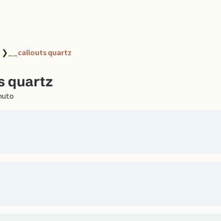
❯
__callouts quartz
s quartz
nuto