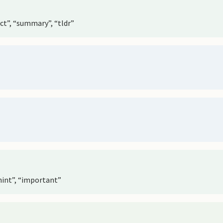
act”, “summary”, “tldr”
“hint”, “important”