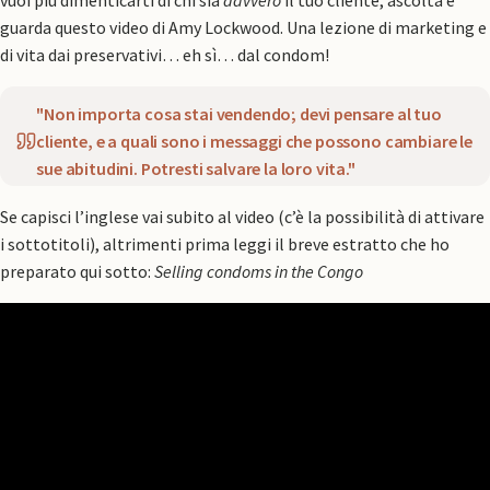
vuoi più dimenticarti di chi sia
davvero
il tuo cliente, ascolta e
guarda questo video di Amy Lockwood. Una lezione di marketing e
di vita dai preservativi… eh sì… dal condom!
"Non importa cosa stai vendendo; devi pensare al tuo
cliente, e a quali sono i messaggi che possono cambiare le
sue abitudini. Potresti salvare la loro vita."
Se capisci l’inglese vai subito al video (c’è la possibilità di attivare
i sottotitoli), altrimenti prima leggi il breve estratto che ho
preparato qui sotto:
Selling condoms in the Congo